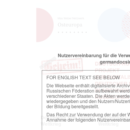
Nutzervereinbarung für die Ver
germandocsin
DEUTSCH-RU
PROJEKT
ZUR DIGITAL
FOR ENGLISH TEXT SEE BELOW
DEUTSCHER
Die Webseite enthält digitalisierte Arch
IN ARCHIVEN
Russischen Föderation aufbewahrt werden.
verschiedener Staaten. Die Akten werde
RUSSISCHEN
wiedergegeben und den Nutzern/Nutzeri
der Bildung bereitgestellt.
Das Recht zur Verwendung der auf der We
Dokumente zum Zweiten
Dokumente zu
Annahme der folgenden Nutzervereinbaru
Weltkrieg
Weltkrieg